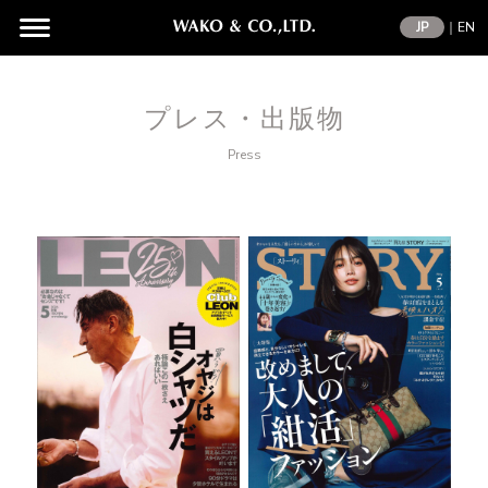
JP
｜
EN
プレス・出版物
Press