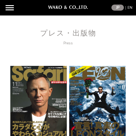
JP
｜
EN
プレス・出版物
Press