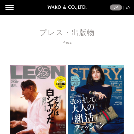
JP
｜
EN
プレス・出版物
Press